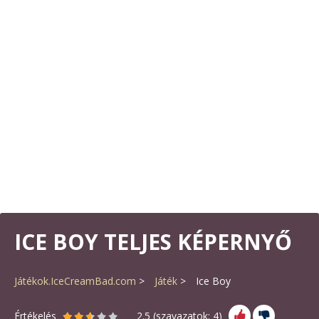
ICE BOY TELJES KÉPERNYŐ
Játékok.IceCreamBad.com
Játék
Ice Boy
Értékelés
2.5
(szavazatok:
4
)