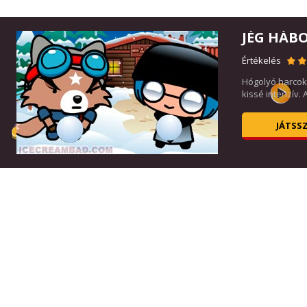
JÉG HÁB
Értékelés
bbi
Hógolyó harcok 
kissé intenzív. A
JÁTSS