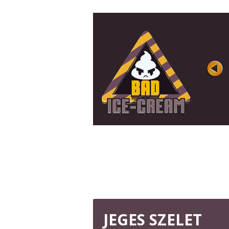
BAD ICE CREAM 2
Értékelés
Játszott 23K
Kész az első kalanddal? Csak kövesse a
következő folytatást, és játsszon ...
JÁTSSZ MOST
JEGES SZELET