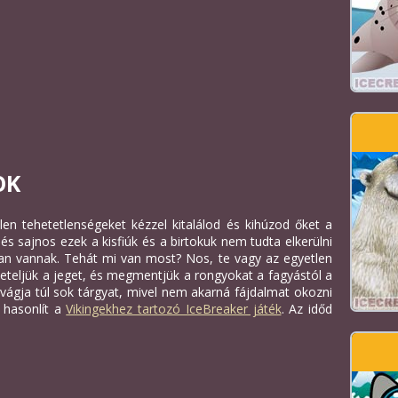
OK
en tehetetlenségeket kézzel kitalálod és kihúzod őket a
és sajnos ezek a kisfiúk és a birtokuk nem tudta elkerülni
an vannak. Tehát mi van most? Nos, te vagy az egyetlen
leteljük a jeget, és megmentjük a rongyokat a fagyástól a
 vágja túl sok tárgyat, mivel nem akarná fájdalmat okozni
 hasonlít a
Vikingekhez tartozó IceBreaker játék
. Az időd