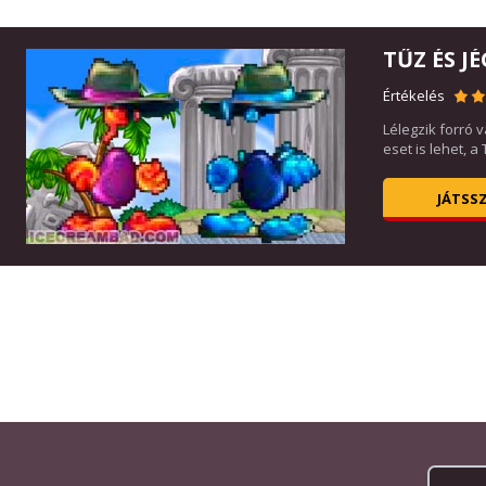
TŰZ ÉS JÉ
Értékelés
Lélegzik forró 
eset is lehet, a
JÁTSS