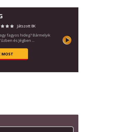
G
Játszott 8K
vagy fagyos hideg? Bármelyik
 Tűzben és Jégben ...
Z MOST