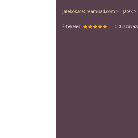
Játékok.IceCreamBad.com
Játék
Értékelés
5.0
(szavaz