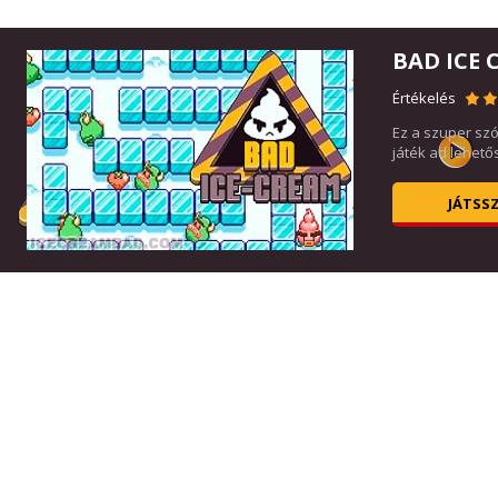
BAD ICE 
Értékelés
Ez a szuper sz
játék ad lehető
JÁTSS